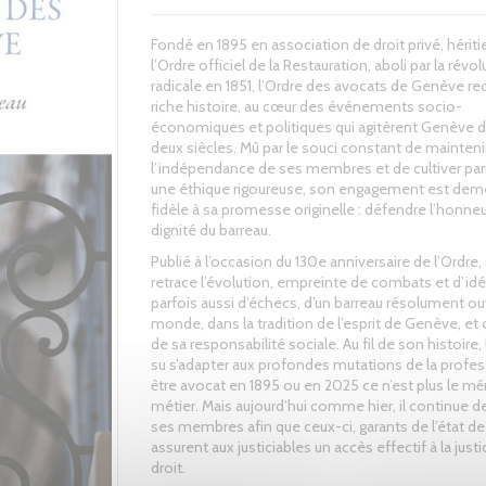
Fondé en 1895 en association de droit privé, hériti
l’Ordre officiel de la Restauration, aboli par la révol
radicale en 1851, l’Ordre des avocats de Genève re
riche histoire, au cœur des événements socio-
économiques et politiques qui agitèrent Genève 
deux siècles. Mû par le souci constant de mainteni
l’indépendance de ses membres et de cultiver pa
une éthique rigoureuse, son engagement est dem
fidèle à sa promesse originelle : défendre l’honneur
dignité du barreau.
Publié à l’occasion du 130e anniversaire de l’Ordre, 
retrace l’évolution, empreinte de combats et d’idé
parfois aussi d’échecs, d’un barreau résolument ouv
monde, dans la tradition de l’esprit de Genève, et
de sa responsabilité sociale. Au fil de son histoire, 
su s’adapter aux profondes mutations de la profes
être avocat en 1895 ou en 2025 ce n’est plus le 
métier. Mais aujourd’hui comme hier, il continue d
ses membres afin que ceux-ci, garants de l’état de 
assurent aux justiciables un accès effectif à la justi
droit.