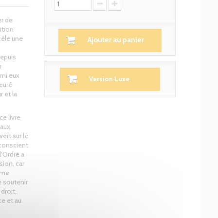
er de
ution
cèle une
Ajouter au panier
depuis
r
rmi eux
Version Luxe
euré
 et la
ce livre
aux,
ert sur le
 conscient
l’Ordre a
sion, car
même
e soutenir
droit,
ce et au