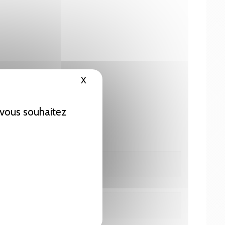
X
Masquer le bandeau des cookies
e vous souhaitez