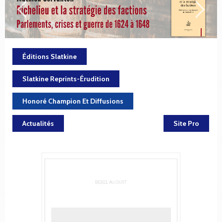
Éditions Slatkine
Slatkine Reprints-Érudition
Honoré Champion Et Diffusions
Actualités
Site Pro