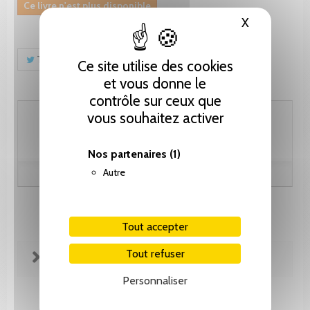
Ce livre n'est plus disponible
X
Masquer le
Tweet
Partager
Pinterest
Ce site utilise des cookies
et vous donne le
contrôle sur ceux que
24.65 CHF
vous souhaitez activer
Nos partenaires
(1)
Autre
Tout accepter
Tout refuser
FICHE TECHNIQUE
Personnaliser