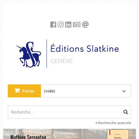
Panneau de gestion des cookies
Panier
(vide)
Recherche avancée