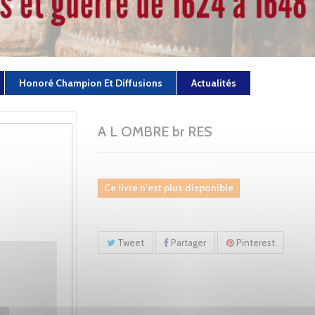
Honoré Champion Et Diffusions
Actualités
A L OMBRE br RES
Ce livre n'est plus disponible
Tweet
Partager
Pinterest