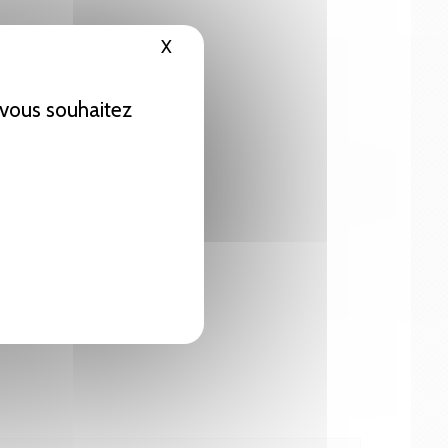
X
Masquer le bandeau des cookies
e vous souhaitez