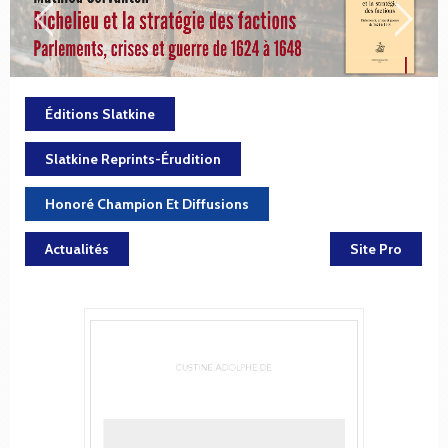
Éditions Slatkine
Slatkine Reprints-Érudition
Honoré Champion Et Diffusions
Actualités
Site Pro