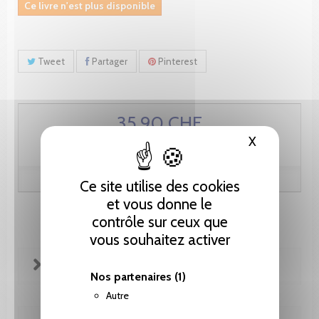
Ce livre n'est plus disponible
Tweet
Partager
Pinterest
35.90 CHF
X
Masquer le
Ce site utilise des cookies
et vous donne le
contrôle sur ceux que
vous souhaitez activer
FICHE TECHNIQUE
Nos partenaires
(1)
Autre