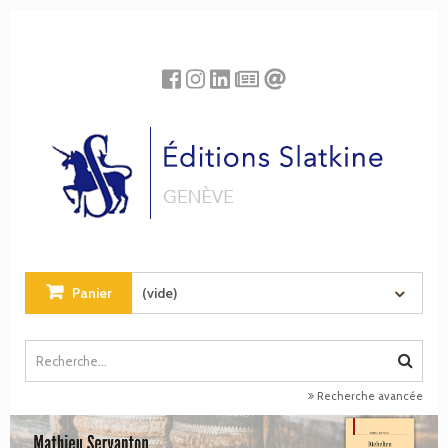
Panneau de gestion des cookies
Panier
(vide)
Recherche avancée