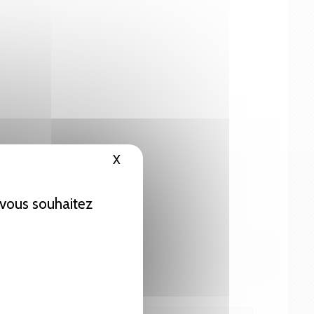
X
Masquer le bandeau des cookies
e vous souhaitez