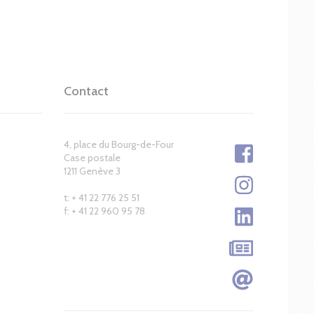
Contact
4, place du Bourg-de-Four
Case postale
1211 Genève 3
t: + 41 22 776 25 51
f: + 41 22 960 95 78