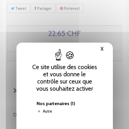
Tweet
Partager
Pinterest
22.65 CHF
X
Masquer le
Ce site utilise des cookies
et vous donne le
contrôle sur ceux que
vous souhaitez activer
FICHE TECHNIQUE
Nos partenaires
(1)
Autre
DE MÊME AUTEUR(E)