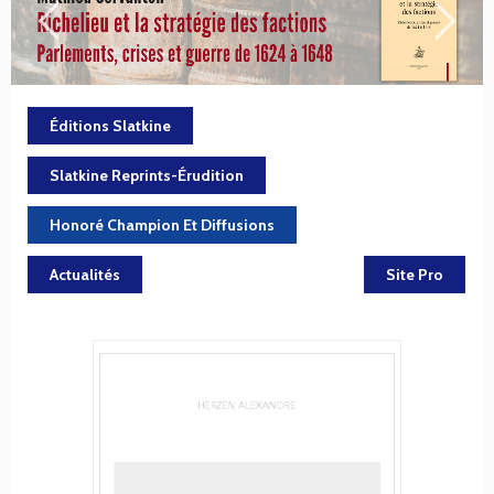
Éditions Slatkine
Slatkine Reprints-Érudition
Honoré Champion Et Diffusions
Actualités
Site Pro