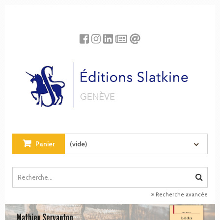
Panneau de gestion des cookies
Panier
(vide)
Recherche avancée