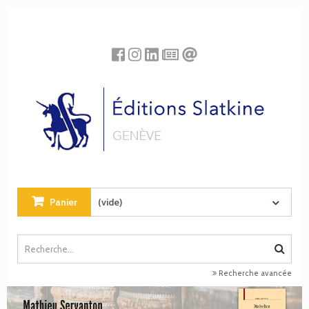
Panneau de gestion des cookies
Panier
(vide)
Recherche avancée