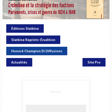
Éditions Slatkine
Slatkine Reprints-Érudition
Honoré Champion Et Diffusions
Actualités
Site Pro