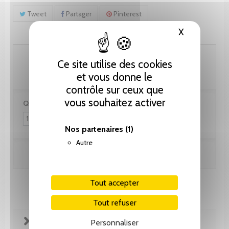
Tweet
Partager
Pinterest
X
Masquer le
27.75 CHF
Ce site utilise des cookies
et vous donne le
contrôle sur ceux que
vous souhaitez activer
Quantité :
Nos partenaires
(1)
Autre
Ajouter au panier
Tout accepter
Tout refuser
FICHE TECHNIQUE
Personnaliser