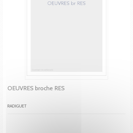
OEUVRES broche RES
RADIGUET