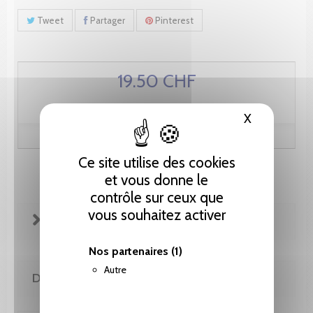
Tweet
Partager
Pinterest
19.50 CHF
X
Masquer le
Ce site utilise des cookies
et vous donne le
contrôle sur ceux que
vous souhaitez activer
FICHE TECHNIQUE
Nos partenaires
(1)
Autre
DE MÊME AUTEUR(E)