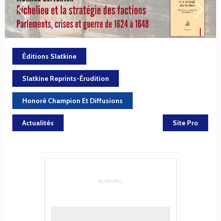
Éditions Slatkine
Slatkine Reprints-Érudition
Honoré Champion Et Diffusions
Actualités
Site Pro