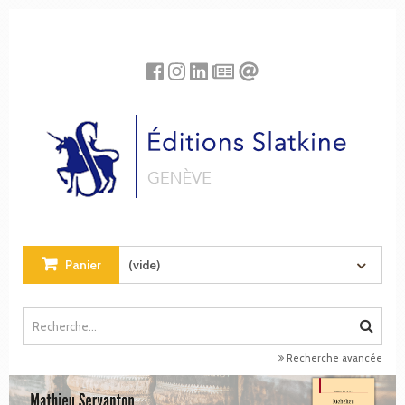
Panneau de gestion des cookies
Panier
(vide)
Recherche avancée