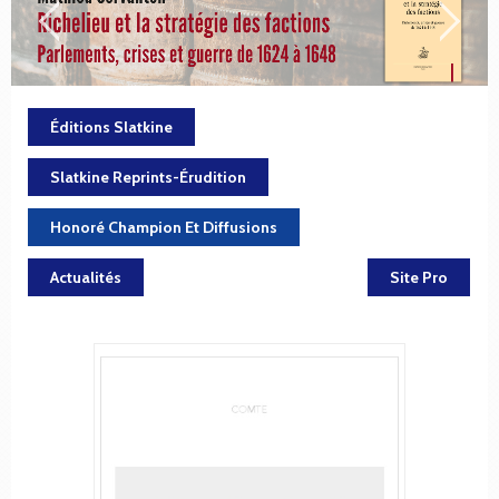
Éditions Slatkine
Slatkine Reprints-Érudition
Honoré Champion Et Diffusions
Actualités
Site Pro