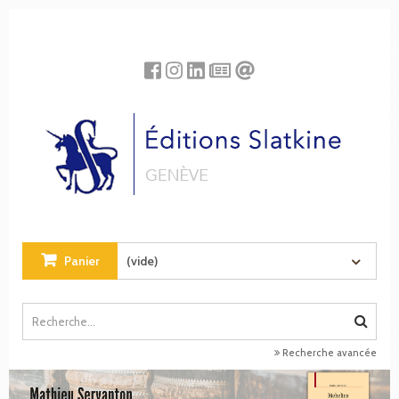
Panneau de gestion des cookies
Panier
(vide)
Recherche avancée