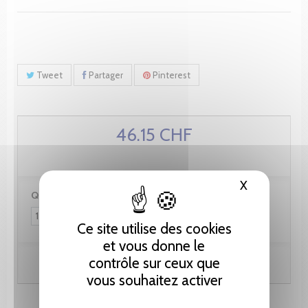
Tweet
Partager
Pinterest
46.15 CHF
X
Masquer le
Quantité :
Ce site utilise des cookies
et vous donne le
contrôle sur ceux que
Ajouter au panier
vous souhaitez activer