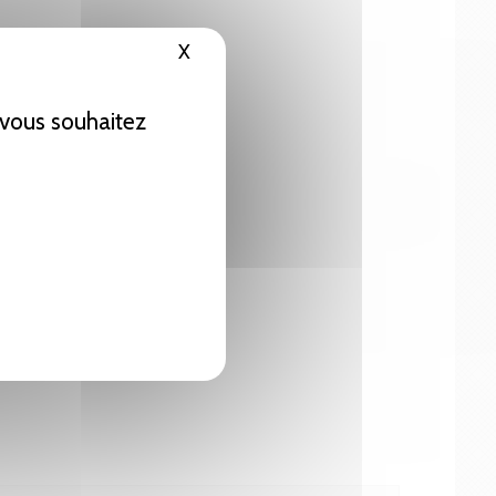
X
Masquer le bandeau des cookies
e vous souhaitez