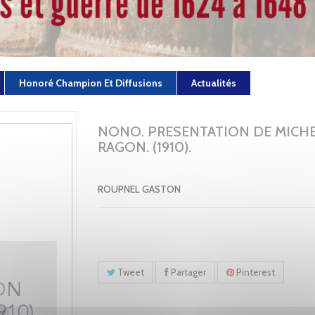
Honoré Champion Et Diffusions
Actualités
NONO. PRESENTATION DE MICH
RAGON. (1910).
ROUPNEL GASTON
Tweet
Partager
Pinterest