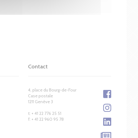
Contact
4, place du Bourg-de-Four
Case postale
1211 Genève 3
t: + 41 22 776 25 51
f: + 41 22 960 95 78