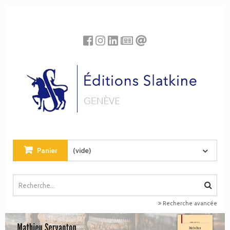
Panneau de gestion des cookies
Panier
(vide)
Recherche avancée