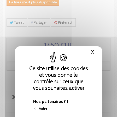
Ce livre n'est plus disponible
Tweet
Partager
Pinterest
17.50 CHF
X
Masquer le
Ce site utilise des cookies
et vous donne le
contrôle sur ceux que
vous souhaitez activer
FICHE TECHNIQUE
Nos partenaires
(1)
Autre