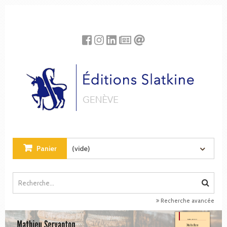
Panneau de gestion des cookies
Panier
(vide)
Recherche avancée