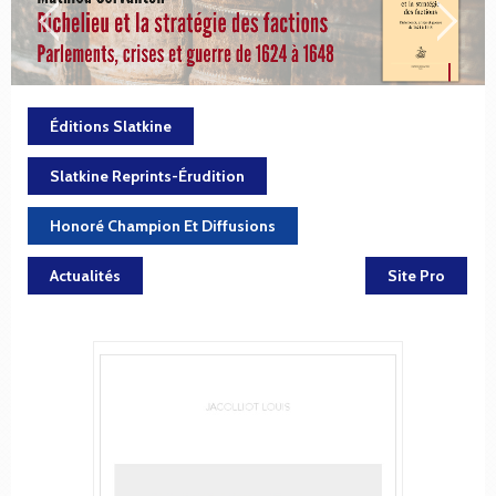
Éditions Slatkine
Slatkine Reprints-Érudition
Honoré Champion Et Diffusions
Actualités
Site Pro