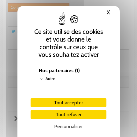
Ce livre n'est plus disponible
X
Masquer le
Ce site utilise des cookies
Tweet
Partager
Pinterest
et vous donne le
contrôle sur ceux que
vous souhaitez activer
25.65 CHF
Nos partenaires
(1)
Autre
Tout accepter
Tout refuser
FICHE TECHNIQUE
Personnaliser