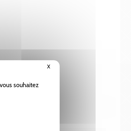
X
Masquer le bandeau des cookies
e vous souhaitez