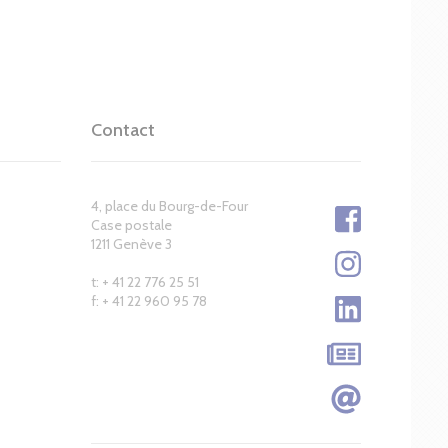
Contact
4, place du Bourg-de-Four
Case postale
1211 Genève 3
t: + 41 22 776 25 51
f: + 41 22 960 95 78