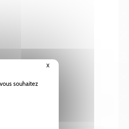
X
Masquer le bandeau des cookies
e vous souhaitez