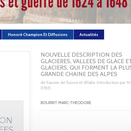
Honoré Champion Et Diffusions
Actualités
NOUVELLE DESCRIPTION DES
GLACIERES, VALLEES DE GLACE E
GLACIERS, QUI FORMENT LA PLU
GRANDE CHAINE DES ALPES
de Savoie, de Suisse et d'Italie. Introduction par Yv
(1787).
BOURRIT MARC-THEODORE