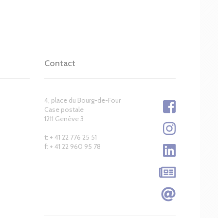
Contact
4, place du Bourg-de-Four
Case postale
1211 Genève 3
t: + 41 22 776 25 51
f: + 41 22 960 95 78