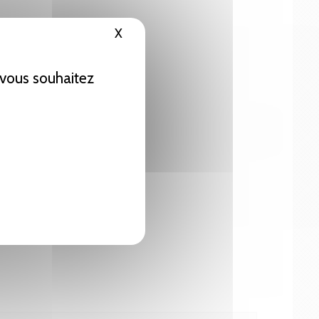
X
Masquer le bandeau des cookies
e vous souhaitez