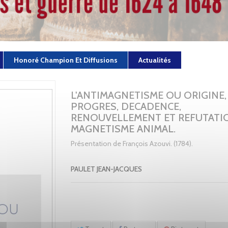
Honoré Champion Et Diffusions
Actualités
L'ANTIMAGNETISME OU ORIGINE,
PROGRES, DECADENCE,
RENOUVELLEMENT ET REFUTATI
MAGNETISME ANIMAL.
Présentation de François Azouvi. (1784).
PAULET JEAN-JACQUES