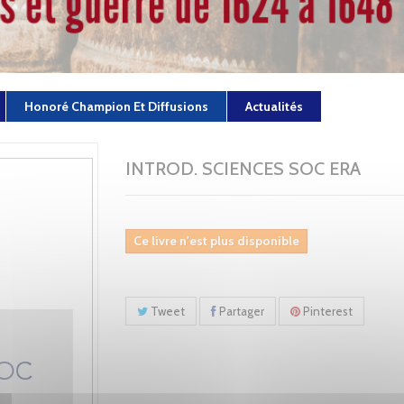
Honoré Champion Et Diffusions
Actualités
INTROD. SCIENCES SOC ERA
Ce livre n'est plus disponible
Tweet
Partager
Pinterest