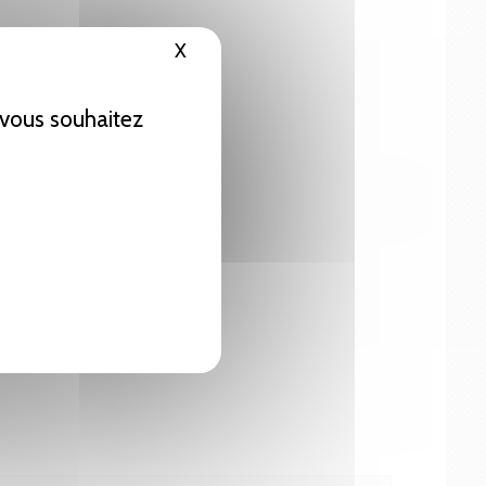
X
Masquer le bandeau des cookies
e vous souhaitez