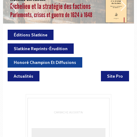
Éditions Slatkine
Slatkine Reprints-Érudition
Honoré Champion Et Diffusions
Actualités
Site Pro