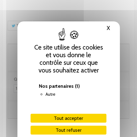
Tweet
Partager
Pinterest
X
Masquer le
Ce site utilise des cookies
128.25 CHF
et vous donne le
contrôle sur ceux que
vous souhaitez activer
Quantité :
Nos partenaires
(1)
Autre
Ajouter au panier
Tout accepter
Tout refuser