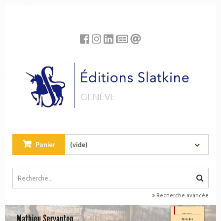
Panneau de gestion des cookies
Panier
(vide)
Recherche avancée