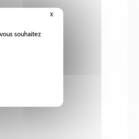
X
Masquer le bandeau des cookies
e vous souhaitez