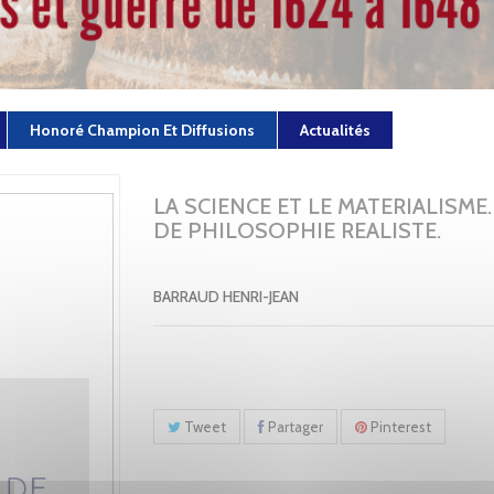
Honoré Champion Et Diffusions
Actualités
LA SCIENCE ET LE MATERIALISME.
DE PHILOSOPHIE REALISTE.
BARRAUD HENRI-JEAN
Tweet
Partager
Pinterest