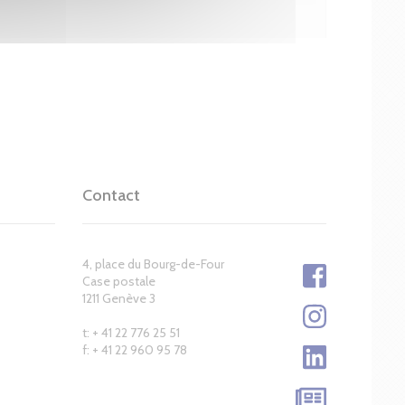
Contact
4, place du Bourg-de-Four
Case postale
1211 Genève 3
t: + 41 22 776 25 51
f: + 41 22 960 95 78