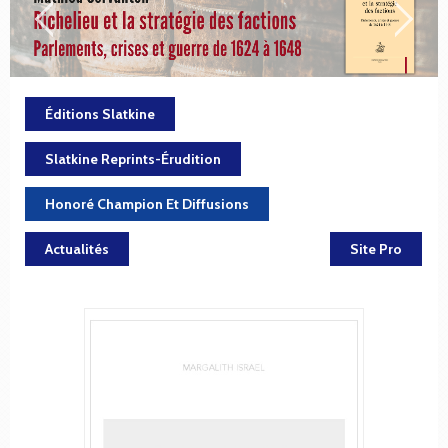
Éditions Slatkine
Slatkine Reprints-Érudition
Honoré Champion Et Diffusions
Actualités
Site Pro