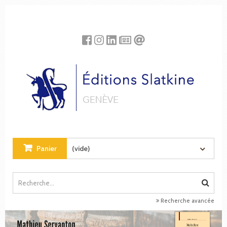
Panneau de gestion des cookies
Panier
(vide)
Recherche avancée