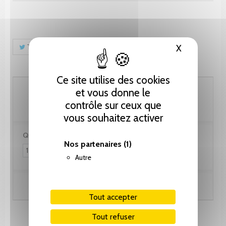
Tweet
Partager
Pinterest
X
Masquer le
Ce site utilise des cookies
51.30 CHF
et vous donne le
contrôle sur ceux que
vous souhaitez activer
Quantité :
Nos partenaires
(1)
Autre
Ajouter au panier
Tout accepter
Tout refuser