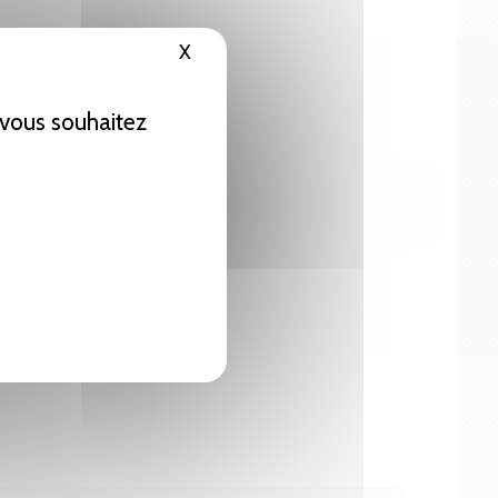
X
Masquer le bandeau des cookies
e vous souhaitez