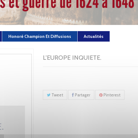
Honoré Champion Et Diffusions
Actualités
L'EUROPE INQUIETE.
Tweet
Partager
Pinterest