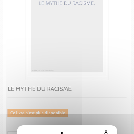
LE MYTHE DU RACISME.
Ce livre n'est plus disponible
X
Masquer le