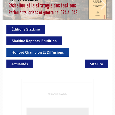
Éditions Slatkine
Slatkine Reprints-Érudition
Honoré Champion Et Diffusions
Actualités
Site Pro