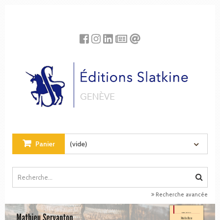
Panneau de gestion des cookies
Panier
(vide)
Recherche avancée