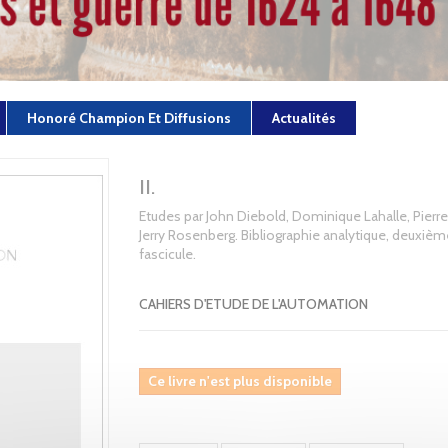
Honoré Champion Et Diffusions
Actualités
II.
Etudes par John Diebold, Dominique Lahalle, Pierre 
Jerry Rosenberg. Bibliographie analytique, deuxièm
fascicule.
CAHIERS D'ETUDE DE L'AUTOMATION
Ce livre n'est plus disponible