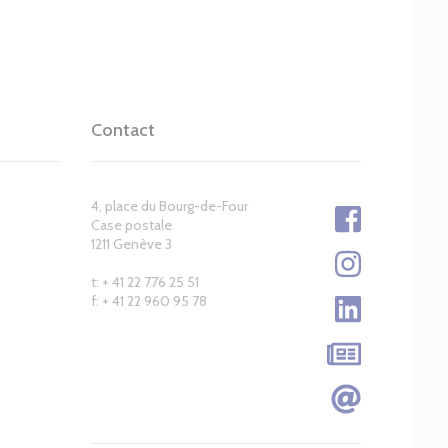
Contact
4, place du Bourg-de-Four
Case postale
1211 Genève 3
t: + 41 22 776 25 51
f: + 41 22 960 95 78