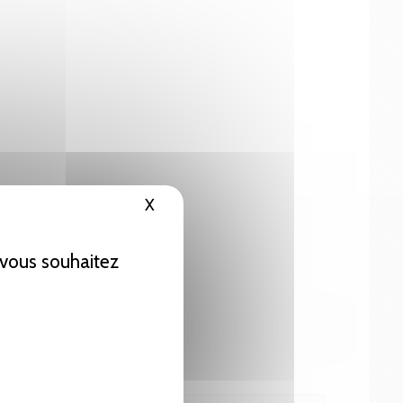
X
Masquer le bandeau des cookies
e vous souhaitez