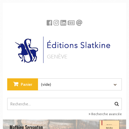
Panneau de gestion des cookies
Panier
(vide)
Recherche avancée