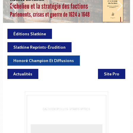
Éditions Slatkine
Slatkine Reprints-Érudition
Honoré Champion Et Diffusions
Actualités
Site Pro