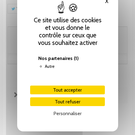
X
Masquer le
Tweet
Partager
Pinterest
Ce site utilise des cookies
et vous donne le
30.80 CHF
contrôle sur ceux que
vous souhaitez activer
Nos partenaires
(1)
Autre
Tout accepter
FICHE TECHNIQUE
Tout refuser
Personnaliser