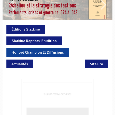
Éditions Slatkine
Slatkine Reprints-Érudition
Honoré Champion Et Diffusions
Actualités
Site Pro