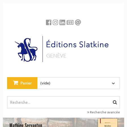
Panneau de gestion des cookies
Panier
(vide)
Recherche avancée