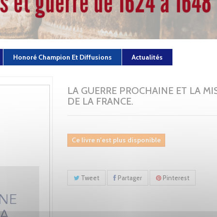
Honoré Champion Et Diffusions
Actualités
LA GUERRE PROCHAINE ET LA MI
DE LA FRANCE.
Ce livre n'est plus disponible
Tweet
Partager
Pinterest