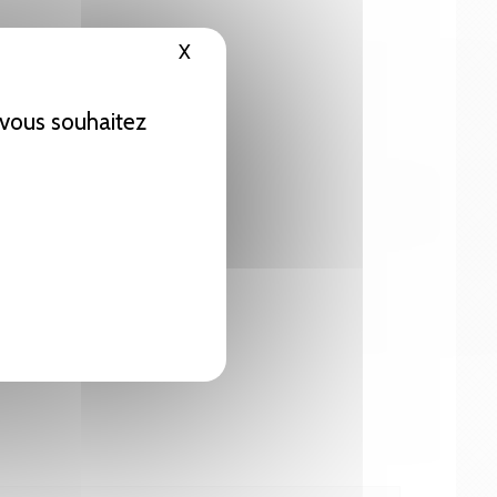
X
Masquer le bandeau des cookies
e vous souhaitez