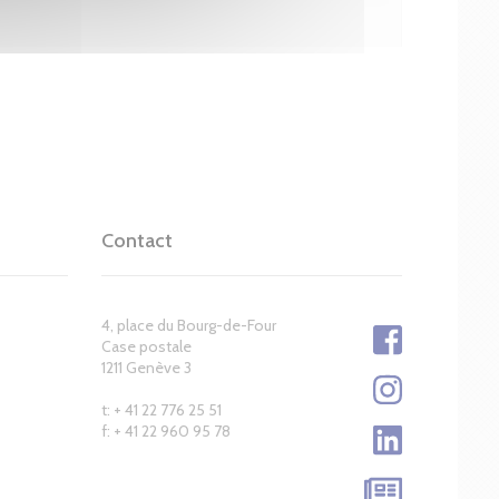
Contact
4, place du Bourg-de-Four
Case postale
1211 Genève 3
t: + 41 22 776 25 51
f: + 41 22 960 95 78