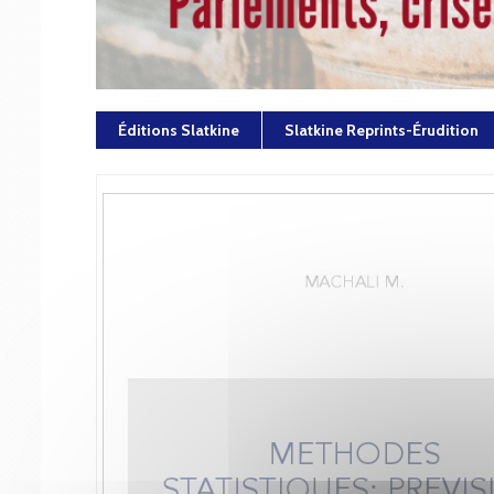
Éditions Slatkine
Slatkine Reprints-Érudition