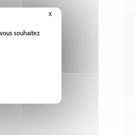
X
Masquer le bandeau des cookies
e vous souhaitez