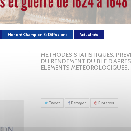
Honoré Champion Et Diffusions
Actualités
METHODES STATISTIQUES: PREV
DU RENDEMENT DU BLE D'APRES
ELEMENTS METEOROLOGIQUES.
Tweet
Partager
Pinterest