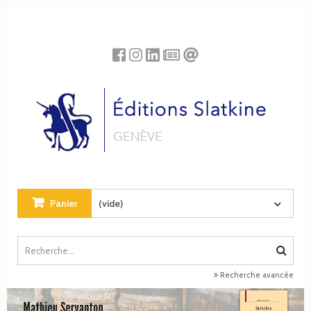
Panneau de gestion des cookies
Panier
(vide)
Recherche avancée