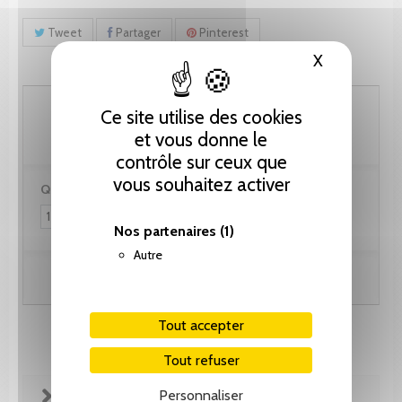
Tweet
Partager
Pinterest
X
Masquer le
25.65 CHF
Ce site utilise des cookies
et vous donne le
contrôle sur ceux que
vous souhaitez activer
Quantité :
Nos partenaires
(1)
Autre
Ajouter au panier
Tout accepter
Tout refuser
Personnaliser
FICHE TECHNIQUE