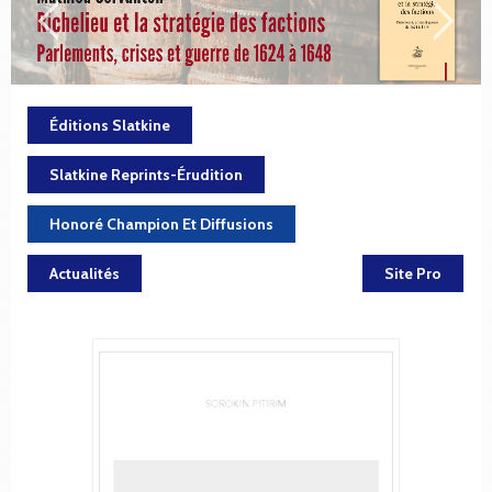
Éditions Slatkine
Slatkine Reprints-Érudition
Honoré Champion Et Diffusions
Actualités
Site Pro