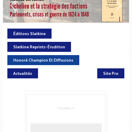
Éditions Slatkine
Slatkine Reprints-Érudition
Honoré Champion Et Diffusions
Actualités
Site Pro