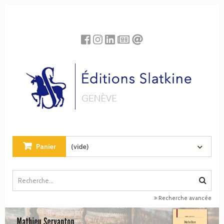
Panneau de gestion des cookies
Panier
(vide)
Recherche avancée