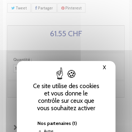
Tweet
Partager
Pinterest
61.55 CHF
Quantité :
X
Masquer le
Ce site utilise des cookies
Ajouter au panier
et vous donne le
contrôle sur ceux que
vous souhaitez activer
Nos partenaires
(1)
FICHE TECHNIQUE
Autre