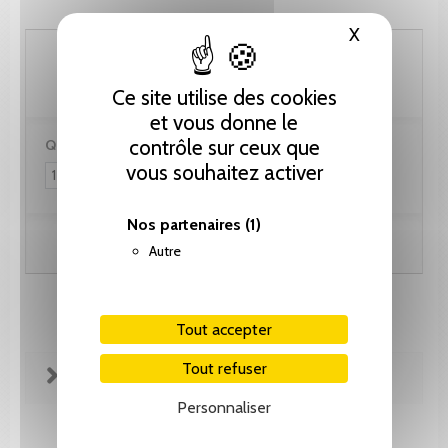
X
Masquer le
10.25 CHF
Ce site utilise des cookies
et vous donne le
contrôle sur ceux que
Quantité :
vous souhaitez activer
Nos partenaires
(1)
Ajouter au panier
Autre
Tout accepter
Tout refuser
FICHE TECHNIQUE
Personnaliser