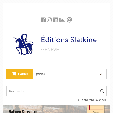
Panneau de gestion des cookies
Panier
(vide)
Recherche avancée