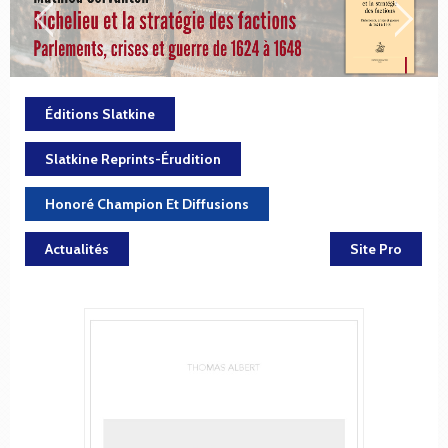
Éditions Slatkine
Slatkine Reprints-Érudition
Honoré Champion Et Diffusions
Actualités
Site Pro