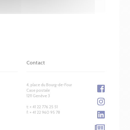
Contact
4, place du Bourg-de-Four
Case postale
1211 Genève 3
t: + 41 22 776 25 51
f: + 41 22 960 95 78