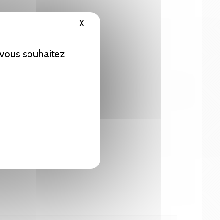
X
Masquer le bandeau des cookies
e vous souhaitez