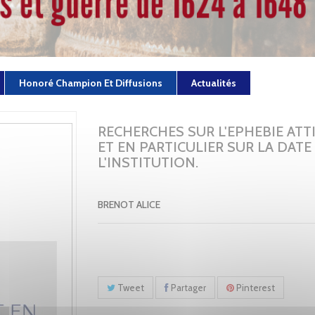
Honoré Champion Et Diffusions
Actualités
RECHERCHES SUR L'EPHEBIE ATT
ET EN PARTICULIER SUR LA DATE
L'INSTITUTION.
BRENOT ALICE
Tweet
Partager
Pinterest