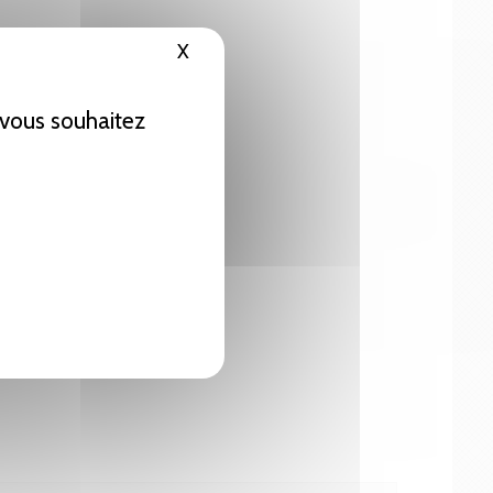
X
Masquer le bandeau des cookies
e vous souhaitez