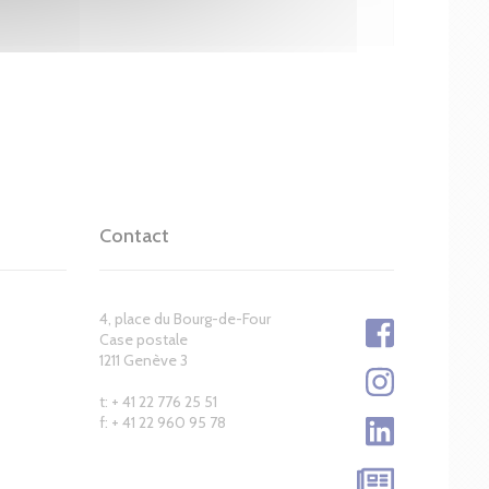
Contact
4, place du Bourg-de-Four
Case postale
1211 Genève 3
t: + 41 22 776 25 51
f: + 41 22 960 95 78