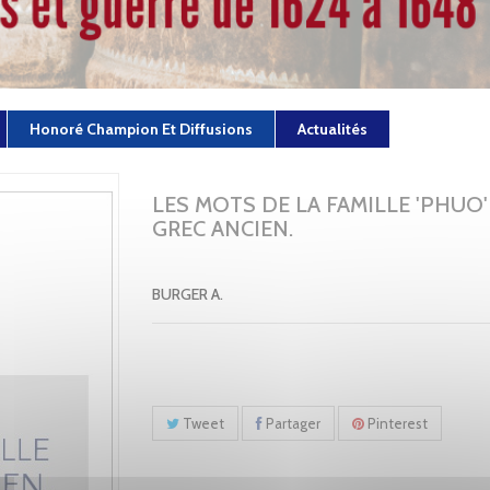
Honoré Champion Et Diffusions
Actualités
LES MOTS DE LA FAMILLE 'PHUO'
GREC ANCIEN.
BURGER A.
Tweet
Partager
Pinterest