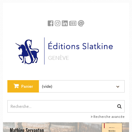
Panneau de gestion des cookies
Panier
(vide)
Recherche avancée