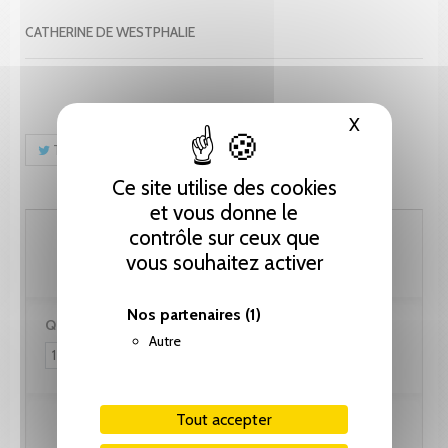
CATHERINE DE WESTPHALIE
X
Masquer le
Tweet
Partager
Pinterest
Ce site utilise des cookies
et vous donne le
51.30 CHF
contrôle sur ceux que
vous souhaitez activer
Nos partenaires
(1)
Quantité :
Autre
Tout accepter
Ajouter au panier