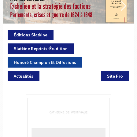
Éditions Slatkine
Slatkine Reprints-Érudition
Honoré Champion Et Diffusions
Actualités
Site Pro