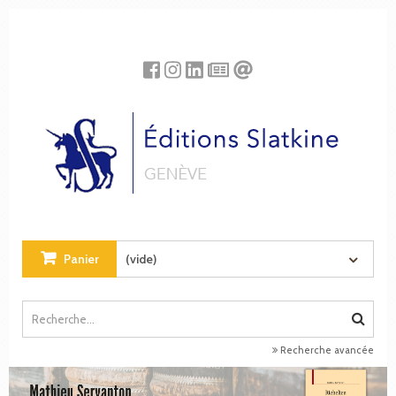
Panneau de gestion des cookies
Panier
(vide)
Recherche avancée