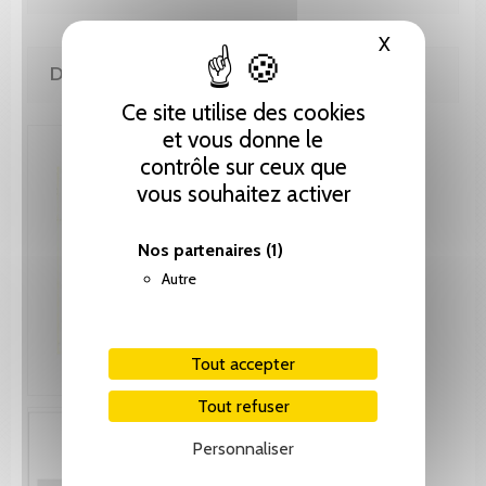
X
Masquer le
DE MÊME AUTEUR(E)
Ce site utilise des cookies
et vous donne le
contrôle sur ceux que
vous souhaitez activer
Nos partenaires
(1)
Autre
Tout accepter
Tout refuser
Personnaliser