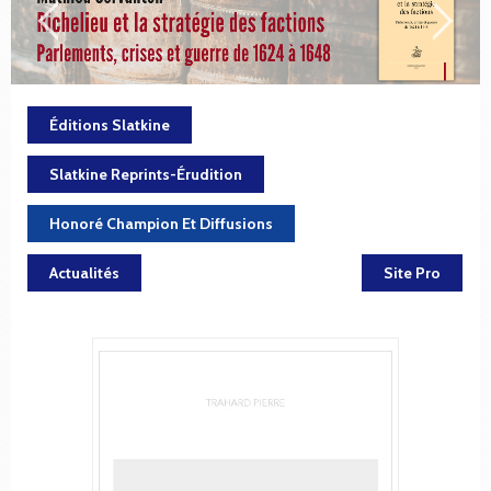
Éditions Slatkine
Slatkine Reprints-Érudition
Honoré Champion Et Diffusions
Actualités
Site Pro