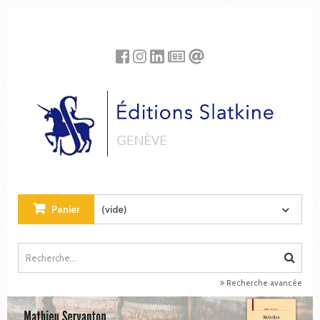
Panneau de gestion des cookies
Panier
(vide)
Recherche avancée