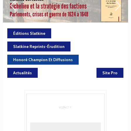
Éditions Slatkine
Slatkine Reprints-Érudition
Honoré Champion Et Diffusions
Actualités
Site Pro