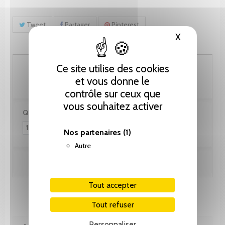
Tweet
Partager
Pinterest
X
Masquer le
25.65 CHF
Ce site utilise des cookies
et vous donne le
contrôle sur ceux que
vous souhaitez activer
Quantité :
Nos partenaires
(1)
Autre
Ajouter au panier
Tout accepter
Tout refuser
Personnaliser