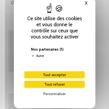
DE MÊME AUTEUR(E)
X
Masquer le
Ce site utilise des cookies
et vous donne le
contrôle sur ceux que
vous souhaitez activer
Nos partenaires
(1)
Autre
Tout accepter
Tout refuser
Personnaliser