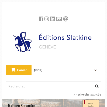
Panneau de gestion des cookies
Panier
(vide)
Recherche avancée