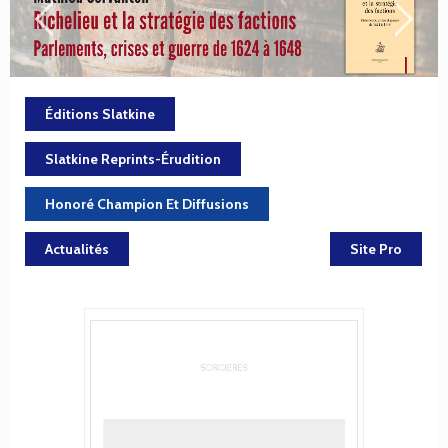
Éditions Slatkine
Slatkine Reprints-Érudition
Honoré Champion Et Diffusions
Actualités
Site Pro