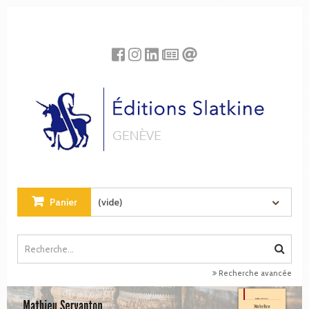
Panneau de gestion des cookies
Panier
(vide)
Recherche avancée