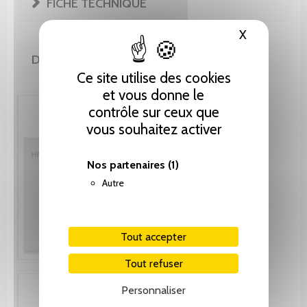
FICHE TECHNIQUE
X
Masquer le
DE MÊME AUTEUR(E)
Ce site utilise des cookies
et vous donne le
contrôle sur ceux que
vous souhaitez activer
Nos partenaires
(1)
Autre
Tout accepter
Tout refuser
Personnaliser