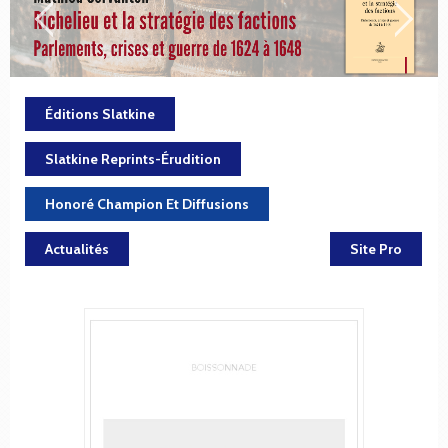
Éditions Slatkine
Slatkine Reprints-Érudition
Honoré Champion Et Diffusions
Actualités
Site Pro