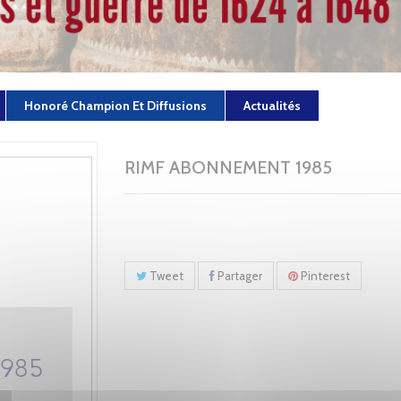
Honoré Champion Et Diffusions
Actualités
RIMF ABONNEMENT 1985
Tweet
Partager
Pinterest