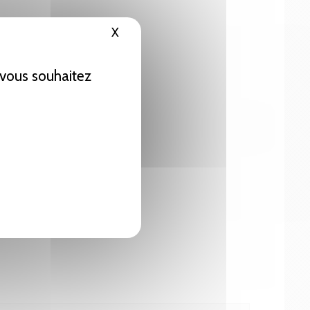
X
Masquer le bandeau des cookies
e vous souhaitez