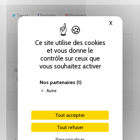
Tweet
Partager
Pinterest
X
Masquer le
369.35 CHF
Ce site utilise des cookies
et vous donne le
contrôle sur ceux que
vous souhaitez activer
Quantité :
Nos partenaires
(1)
Autre
Ajouter au panier
Tout accepter
Tout refuser
Personnaliser