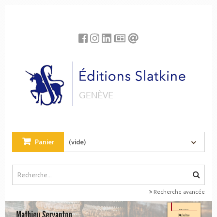
Panneau de gestion des cookies
Panier
(vide)
Recherche avancée