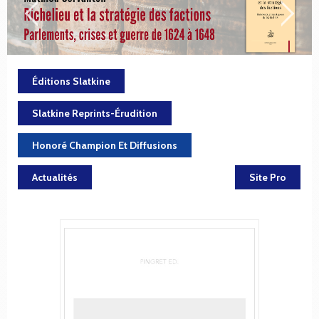
Éditions Slatkine
Slatkine Reprints-Érudition
Honoré Champion Et Diffusions
Actualités
Site Pro