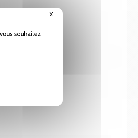
X
Masquer le bandeau des cookies
e vous souhaitez