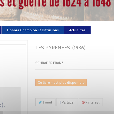
Honoré Champion Et Diffusions
Actualités
LES PYRENEES. (1936).
SCHRADER FRANZ
Ce livre n'est plus disponible
Tweet
Partager
Pinterest