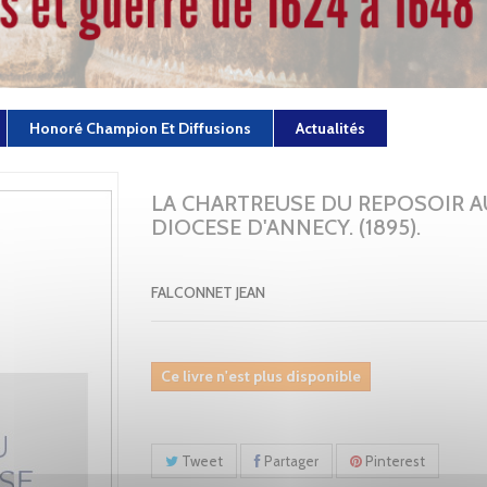
Honoré Champion Et Diffusions
Actualités
LA CHARTREUSE DU REPOSOIR A
DIOCESE D'ANNECY. (1895).
FALCONNET JEAN
Ce livre n'est plus disponible
Tweet
Partager
Pinterest