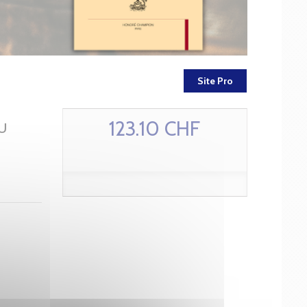
Site Pro
123.10 CHF
U