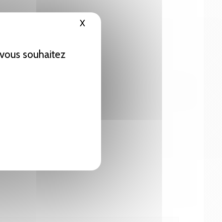
X
Masquer le bandeau des cookies
e vous souhaitez