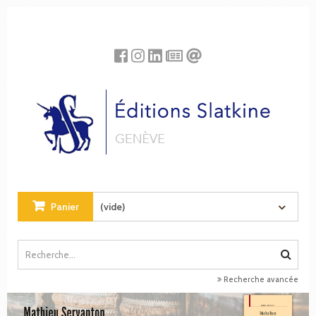
Panneau de gestion des cookies
Panier
(vide)
Recherche avancée