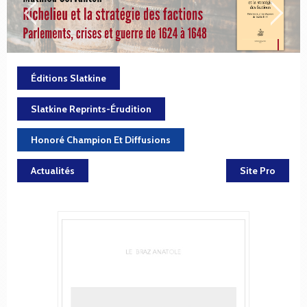
Éditions Slatkine
Slatkine Reprints-Érudition
Honoré Champion Et Diffusions
Actualités
Site Pro