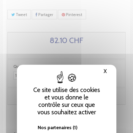
Tweet
Partager
Pinterest
82.10 CHF
Quantité :
X
Masquer le
Ce site utilise des cookies
Ajouter au panier
et vous donne le
contrôle sur ceux que
vous souhaitez activer
Nos partenaires
(1)