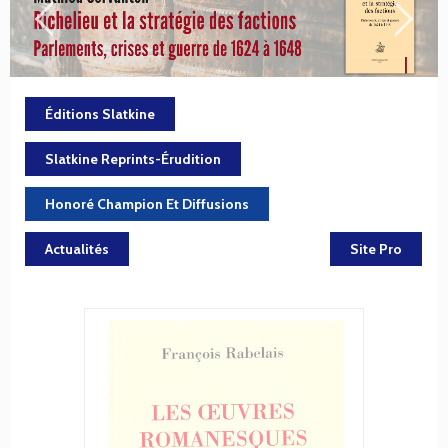
Éditions Slatkine
Slatkine Reprints-Érudition
Honoré Champion Et Diffusions
Actualités
Site Pro