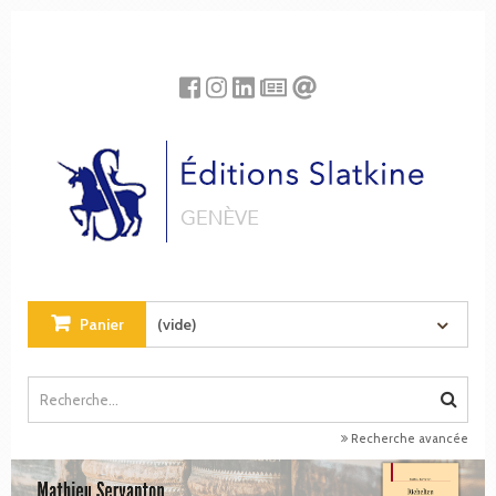
Panneau de gestion des cookies
Panier
(vide)
Recherche avancée