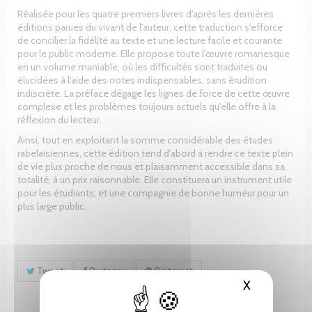
Réalisée pour les quatre premiers livres d'après les dernières
éditions parues du vivant de l'auteur, cette traduction s'efforce
de concilier la fidélité au texte et une lecture facile et courante
pour le public moderne. Elle propose toute l'œuvre romanesque
en un volume maniable, où les difficultés sont traduites ou
élucidées à l'aide des notes indispensables, sans érudition
indiscrète. La préface dégage les lignes de force de cette œuvre
complexe et les problèmes toujours actuels qu'elle offre à la
réflexion du lecteur.
Ainsi, tout en exploitant la somme considérable des études
rabelaisiennes, cette édition tend d'abord à rendre ce texte plein
de vie plus proche de nous et plaisamment accessible dans sa
totalité, à un prix raisonnable. Elle constituera un instrument utile
pour les étudiants, et une compagnie de bonne humeur pour un
plus large public.
Tweet
Partager
Pinterest
X
Masquer le