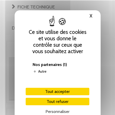
FICHE TECHNIQUE
X
Masquer le
DE LA MÊME COLLECTION
Ce site utilise des cookies
et vous donne le
contrôle sur ceux que
vous souhaitez activer
Nos partenaires
(1)
Autre
Tout accepter
Tout refuser
Personnaliser