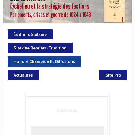
Éditions Slatkine
Slatkine Reprints-Érudition
Honoré Champion Et Diffusions
Actualités
Site Pro