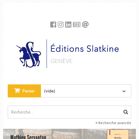
Panneau de gestion des cookies
Panier
(vide)
Recherche avancée