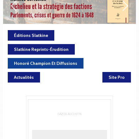
Éditions Slatkine
Slatkine Reprints-Érudition
Honoré Champion Et Diffusions
Actualités
Site Pro