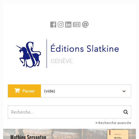
Panneau de gestion des cookies
Panier
(vide)
Recherche avancée