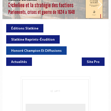
Éditions Slatkine
Slatkine Reprints-Érudition
Honoré Champion Et Diffusions
Actualités
Site Pro