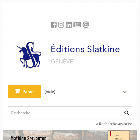
Panneau de gestion des cookies
Panier
(vide)
Recherche avancée