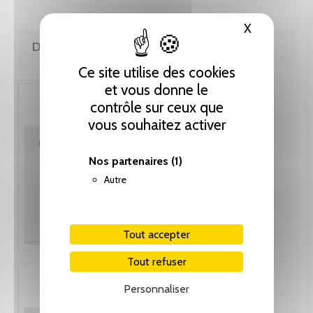
X
Masquer le
DE LA MÊME COLLECTION
Ce site utilise des cookies
et vous donne le
contrôle sur ceux que
vous souhaitez activer
Nos partenaires
(1)
Autre
Tout accepter
Tout refuser
Personnaliser