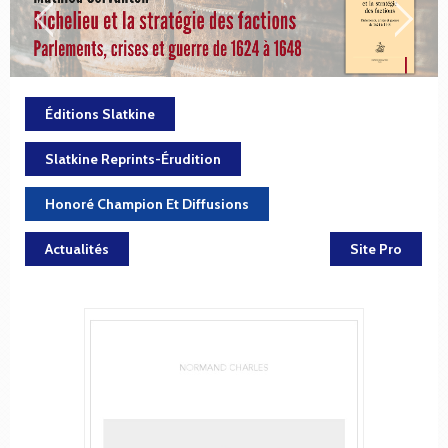
Éditions Slatkine
Slatkine Reprints-Érudition
Honoré Champion Et Diffusions
Actualités
Site Pro