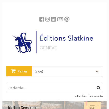
Panneau de gestion des cookies
Panier
(vide)
Recherche avancée