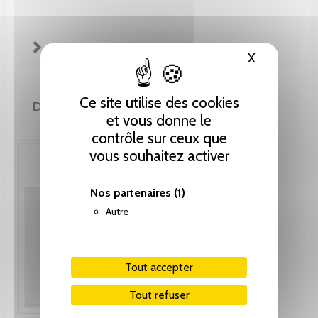
FICHE TECHNIQUE
X
Masquer le
Ce site utilise des cookies
DE LA MÊME COLLECTION
et vous donne le
contrôle sur ceux que
vous souhaitez activer
Nos partenaires
(1)
Autre
Tout accepter
Tout refuser