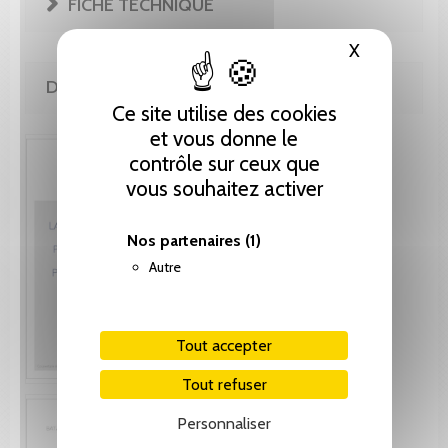
FICHE TECHNIQUE
X
Masquer le
DE LA MÊME COLLECTION
Ce site utilise des cookies
et vous donne le
contrôle sur ceux que
vous souhaitez activer
Nos partenaires
(1)
Autre
Tout accepter
Tout refuser
Personnaliser