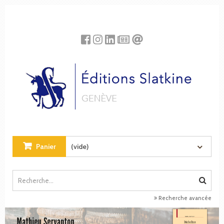
Panneau de gestion des cookies
Panier
(vide)
Recherche avancée