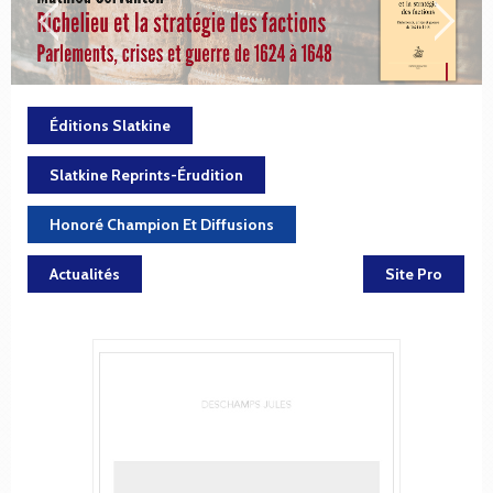
Éditions Slatkine
Slatkine Reprints-Érudition
Honoré Champion Et Diffusions
Actualités
Site Pro