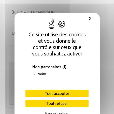
FICHE TECHNIQUE
X
Masquer le
DE LA MÊME COLLECTION
Ce site utilise des cookies
et vous donne le
contrôle sur ceux que
vous souhaitez activer
Nos partenaires
(1)
Autre
Tout accepter
Tout refuser
Personnaliser