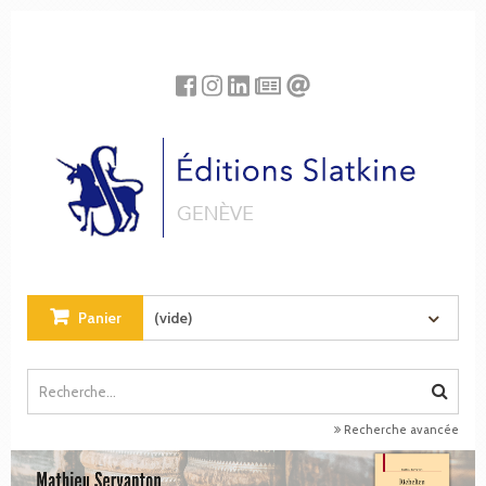
Panneau de gestion des cookies
Panier
(vide)
Recherche avancée