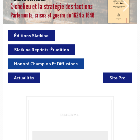
Éditions Slatkine
Slatkine Reprints-Érudition
Honoré Champion Et Diffusions
Actualités
Site Pro