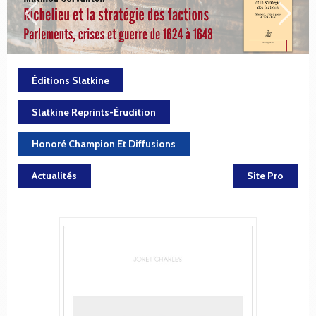
Éditions Slatkine
Slatkine Reprints-Érudition
Honoré Champion Et Diffusions
Actualités
Site Pro