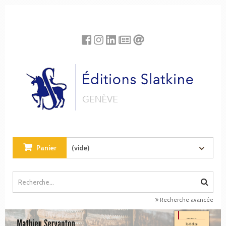
Panneau de gestion des cookies
Panier
(vide)
Recherche avancée