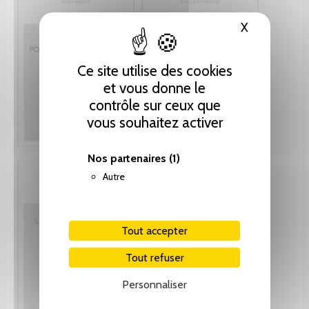
X
Masquer le
Ce site utilise des cookies
et vous donne le
contrôle sur ceux que
vous souhaitez activer
Nos partenaires
(1)
Autre
Tout accepter
Tout refuser
Personnaliser